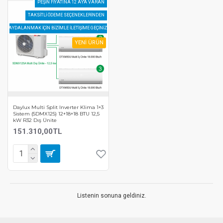
PEŞIN FIYATINA 12 AY'A VARAN
TAKSITLI ÖDEME SEÇENEKLERINDEN
FAYDALANMAK IÇIN BIZIMLE ILETIŞIME GEÇINIZ!!
YENİ ÜRÜN
Daylux Multi Split Inverter Klima 1+3
Sistem (5DMX125) 12+18+18 BTU 12,5
kW R32 Dış Ünite
151.310,00TL
Listenin sonuna geldiniz.