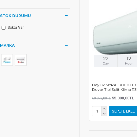
STOK DURUMU
Sokta Var
MARKA
22
12
Day
Hour
Daylux MYRA 18000 BTU
Duvar Tipi Split Klima R
55.000,00TL
69.379,00TL
SEPETE EKLE