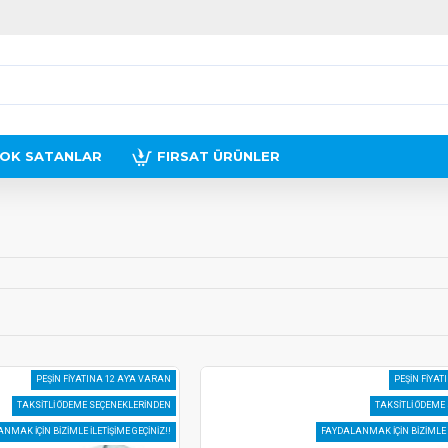
OK SATANLAR
FIRSAT ÜRÜNLER
PEŞIN FIYATINA 12 AY'A VARAN
PEŞIN FIYAT
TAKSITLI ÖDEME SEÇENEKLERINDEN
TAKSITLI ÖDEME
NMAK IÇIN BIZIMLE ILETIŞIME GEÇINIZ!!
FAYDALANMAK IÇIN BIZIMLE I