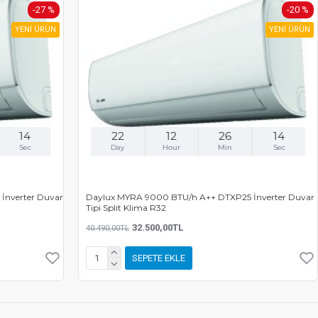
-27 %
-20 %
YENİ ÜRÜN
YENİ ÜRÜN
14
22
12
26
14
Sec
Day
Hour
Min
Sec
İnverter Duvar
Daylux MYRA 9000 BTU/h A++ DTXP25 İnverter Duvar
Tipi Split Klima R32
32.500,00TL
40.490,00TL
SEPETE EKLE