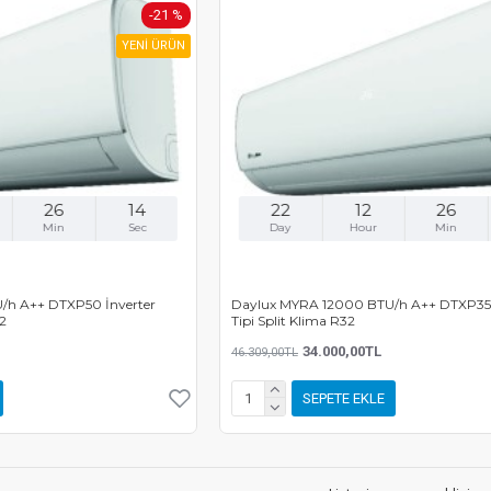
-21 %
YENİ ÜRÜN
26
14
22
12
26
Min
Sec
Day
Hour
Min
/h A++ DTXP50 İnverter
Daylux MYRA 12000 BTU/h A++ DTXP35 
32
Tipi Split Klima R32
34.000,00TL
46.309,00TL
SEPETE EKLE