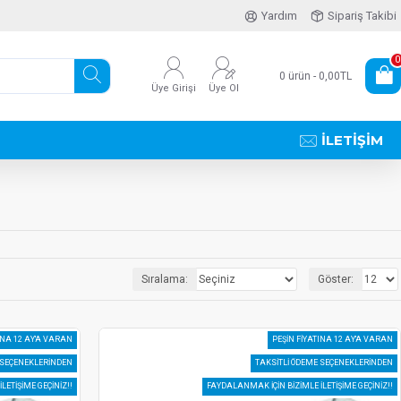
Yardım
Sipariş Takibi
0
0 ürün - 0,00TL
Üye Girişi
Üye Ol
İLETIŞIM
Sıralama:
Göster:
INA 12 AY'A VARAN
PEŞIN FIYATINA 12 AY'A VARAN
 SEÇENEKLERINDEN
TAKSITLI ÖDEME SEÇENEKLERINDEN
LETIŞIME GEÇINIZ!!
FAYDALANMAK IÇIN BIZIMLE ILETIŞIME GEÇINIZ!!