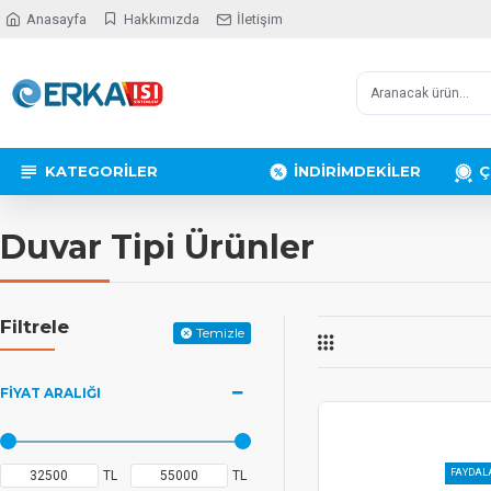
Anasayfa
Hakkımızda
İletişim
KATEGORILER
İNDİRİMDEKİLER
Ç
Duvar Tipi Ürünler
Filtrele
Temizle
FIYAT ARALIĞI
FAYDALA
TL
TL